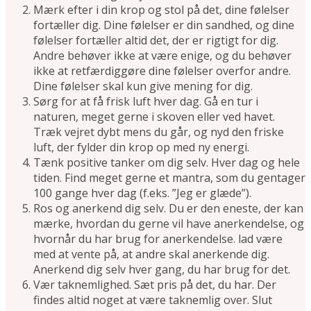
Mærk efter i din krop og stol på det, dine følelser
fortæller dig. Dine følelser er din sandhed, og dine
følelser fortæller altid det, der er rigtigt for dig.
Andre behøver ikke at være enige, og du behøver
ikke at retfærdiggøre dine følelser overfor andre.
Dine følelser skal kun give mening for dig.
Sørg for at få frisk luft hver dag. Gå en tur i
naturen, meget gerne i skoven eller ved havet.
Træk vejret dybt mens du går, og nyd den friske
luft, der fylder din krop op med ny energi.
Tænk positive tanker om dig selv. Hver dag og hele
tiden. Find meget gerne et mantra, som du gentager
100 gange hver dag (f.eks. ”Jeg er glæde”).
Ros og anerkend dig selv. Du er den eneste, der kan
mærke, hvordan du gerne vil have anerkendelse, og
hvornår du har brug for anerkendelse. lad være
med at vente på, at andre skal anerkende dig.
Anerkend dig selv hver gang, du har brug for det.
Vær taknemlighed. Sæt pris på det, du har. Der
findes altid noget at være taknemlig over. Slut