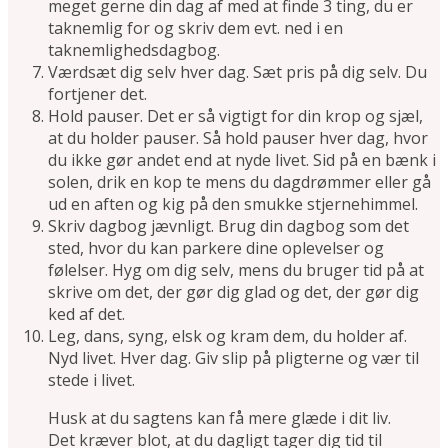
meget gerne din dag af med at finde 3 ting, du er
taknemlig for og skriv dem evt. ned i en
taknemlighedsdagbog.
Værdsæt dig selv hver dag. Sæt pris på dig selv. Du
fortjener det.
Hold pauser. Det er så vigtigt for din krop og sjæl,
at du holder pauser. Så hold pauser hver dag, hvor
du ikke gør andet end at nyde livet. Sid på en bænk i
solen, drik en kop te mens du dagdrømmer eller gå
ud en aften og kig på den smukke stjernehimmel.
Skriv dagbog jævnligt. Brug din dagbog som det
sted, hvor du kan parkere dine oplevelser og
følelser. Hyg om dig selv, mens du bruger tid på at
skrive om det, der gør dig glad og det, der gør dig
ked af det.
Leg, dans, syng, elsk og kram dem, du holder af.
Nyd livet. Hver dag. Giv slip på pligterne og vær til
stede i livet.
Husk at du sagtens kan få mere glæde i dit liv.
Det kræver blot, at du dagligt tager dig tid til