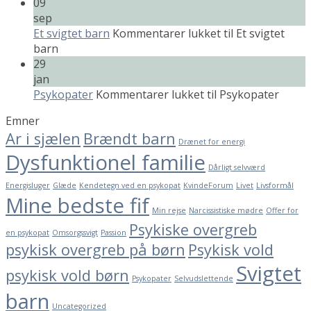
09
sep
Et svigtet barn
Kommentarer lukket
til Et svigtet
barn
29
jan
Psykopater
Kommentarer lukket
til Psykopater
Emner
Ar i sjælen
Brændt barn
Drænet for energi
Dysfunktionel familie
Dårligt selvværd
Energisluger
Glæde
Kendetegn ved en psykopat
KvindeForum
Livet
Livsformål
Mine bedste fif
Min rejse
Narcissistiske mødre
Offer for
Psykiske overgreb
en psykopat
Omsorgssvigt
Passion
psykisk overgreb på børn
Psykisk vold
Svigtet
psykisk vold børn
Psykopater
Selvudslettende
barn
Uncategorized