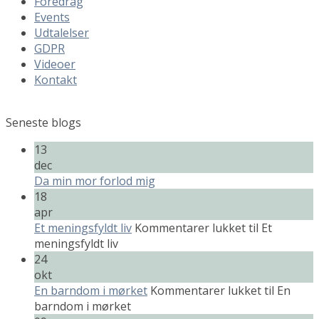
Foredrag
Events
Udtalelser
GDPR
Videoer
Kontakt
Seneste blogs
13
dec
Da min mor forlod mig
18
apr
Et meningsfyldt liv
Kommentarer lukket
til Et
meningsfyldt liv
24
okt
En barndom i mørket
Kommentarer lukket
til En
barndom i mørket