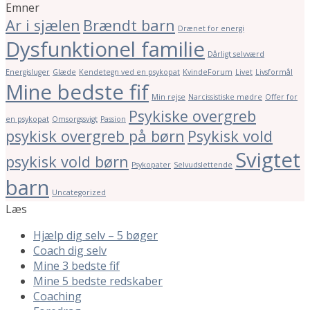
Emner
Ar i sjælen
Brændt barn
Drænet for energi
Dysfunktionel familie
Dårligt selvværd
Energisluger
Glæde
Kendetegn ved en psykopat
KvindeForum
Livet
Livsformål
Mine bedste fif
Min rejse
Narcissistiske mødre
Offer for
Psykiske overgreb
en psykopat
Omsorgssvigt
Passion
psykisk overgreb på børn
Psykisk vold
Svigtet
psykisk vold børn
Psykopater
Selvudslettende
barn
Uncategorized
Læs
Hjælp dig selv – 5 bøger
Coach dig selv
Mine 3 bedste fif
Mine 5 bedste redskaber
Coaching