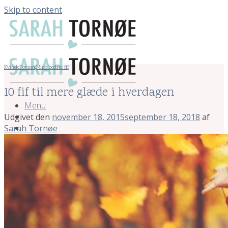
Skip to content
KvindeForum
,
Mine bedste fif
10 fif til mere glæde i hverdagen
Menu
Udgivet den
november 18, 2015
september 18, 2018
af
Sarah Tornøe
Menu