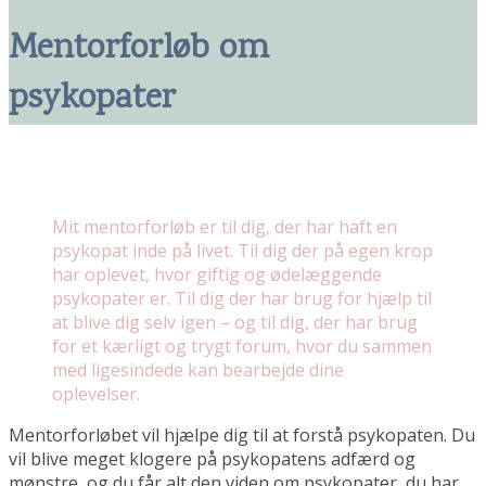
Mentorforløb om
psykopater
Mit mentorforløb er til dig, der har haft en
psykopat inde på livet. Til dig der på egen krop
har oplevet, hvor giftig og ødelæggende
psykopater er. Til dig der har brug for hjælp til
at blive dig selv igen – og til dig, der har brug
for et kærligt og trygt forum, hvor du sammen
med ligesindede kan bearbejde dine
oplevelser.
Mentorforløbet vil hjælpe dig til at forstå psykopaten. Du
vil blive meget klogere på psykopatens adfærd og
mønstre, og du får alt den viden om psykopater, du har