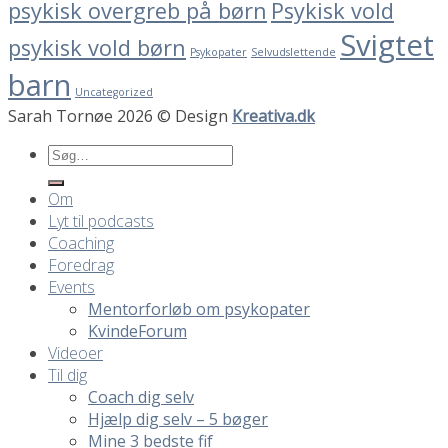
psykisk overgreb på børn
Psykisk vold
Svigtet
psykisk vold børn
Psykopater
Selvudslettende
barn
Uncategorized
Sarah Tornøe 2026 © Design
Kreativa.dk
Om
Lyt til podcasts
Coaching
Foredrag
Events
Mentorforløb om psykopater
KvindeForum
Videoer
Til dig
Coach dig selv
Hjælp dig selv – 5 bøger
Mine 3 bedste fif