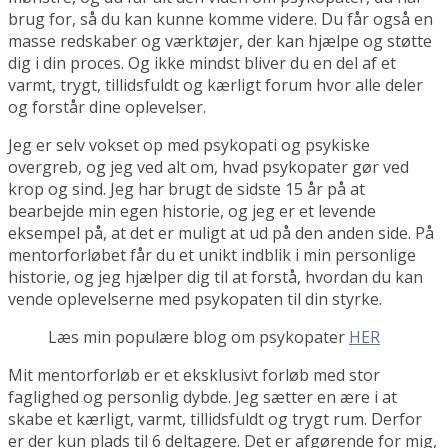
brug for, så du kan kunne komme videre. Du får også en
masse redskaber og værktøjer, der kan hjælpe og støtte
dig i din proces. Og ikke mindst bliver du en del af et
varmt, trygt, tillidsfuldt og kærligt forum hvor alle deler
og forstår dine oplevelser.
Jeg er selv vokset op med psykopati og psykiske
overgreb, og jeg ved alt om, hvad psykopater gør ved
krop og sind. Jeg har brugt de sidste 15 år på at
bearbejde min egen historie, og jeg er et levende
eksempel på, at det er muligt at ud på den anden side. På
mentorforløbet får du et unikt indblik i min personlige
historie, og jeg hjælper dig til at forstå, hvordan du kan
vende oplevelserne med psykopaten til din styrke.
Læs min populære blog om psykopater
HER
Mit mentorforløb er et eksklusivt forløb med stor
faglighed og personlig dybde. Jeg sætter en ære i at
skabe et kærligt, varmt, tillidsfuldt og trygt rum. Derfor
er der kun plads til 6 deltagere. Det er afgørende for mig,