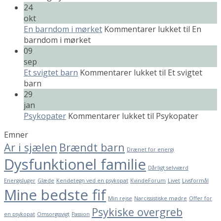
24
okt
En barndom i mørket
Kommentarer lukket
til En
barndom i mørket
09
sep
Et svigtet barn
Kommentarer lukket
til Et svigtet
barn
29
jan
Psykopater
Kommentarer lukket
til Psykopater
Emner
Ar i sjælen
Brændt barn
Drænet for energi
Dysfunktionel familie
Dårligt selvværd
Energisluger
Glæde
Kendetegn ved en psykopat
KvindeForum
Livet
Livsformål
Mine bedste fif
Min rejse
Narcissistiske mødre
Offer for
Psykiske overgreb
en psykopat
Omsorgssvigt
Passion