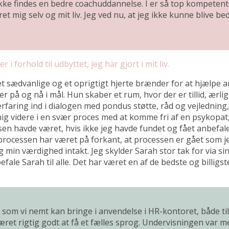
r ikke findes en bedre coachuddannelse. I er så top kompeten
mig selv og mit liv. Jeg ved nu, at jeg ikke kunne blive bedr
i forhold til udbyttet, jeg har gjort i mit liv.
sædvanlige og et oprigtigt hjerte brænder for at hjælpe andr
 på og nå i mål. Hun skaber et rum, hvor der er tillid, ærl
rfaring ind i dialogen med pondus støtte, råd og vejledning
ig videre i en svær proces med at komme fri af en psykopat,
 havde været, hvis ikke jeg havde fundet og fået anbefalet
em processen har været på forkant, at processen er gået som 
g min værdighed intakt. Jeg skylder Sarah stor tak for via 
ale Sarah til alle. Det har været en af de bedste og billigste i
om vi nemt kan bringe i anvendelse i HR-kontoret, både til a
ret rigtig godt at få et fælles sprog. Undervisningen var m