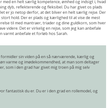
er med en helt særlig kompetence, ømhed og indsigt i, hvad
ning dyb, reflekterende og fleksibel. Du har givet os plads
Det er jo netop derfor, at det bliver en helt særlig rejse. Der
 stort hold. Der er plads og kærlighed til at vise de mest
ærelse til med mantraer, triader og dine guldkorn, som hver
ve videre. Det er virkelig en rejse, som jeg kan anbefale
an varmt anbefale et forløb hos Sarah.
ah formidler sin viden på en så nærværende, kærlig og
 så skøn varme og imødekommendhed, at man som deltager
aber, som i den grad har givet mig troen på mig selv
vor fantastisk du er. Du er i den grad en rollemodel, og