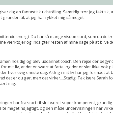
iver dig en fantastisk udstråling. Samtidig tror jeg faktisk,
runden til, at jeg har rykket mig så meget.
smittende energi. Du har så mange visdomsord, som du dele
ine værktøjer og indsigter resten af mine dage på at blive 
eksamen hos dig og blev uddannet coach. Den rejse der begyn
it liv, at det er svært at fatte, og der er slet ikke nok plads 
nyder hver evig eneste dag. Aldrig i mit liv har jeg formået a
 det er du gør, men det virker….Stadig! Tak kære Sarah for a
lært mig.
ningen har fra start til slut været super kompetent, grundig
lte meget nøjagtigt, og den måde undervisningen har virket 