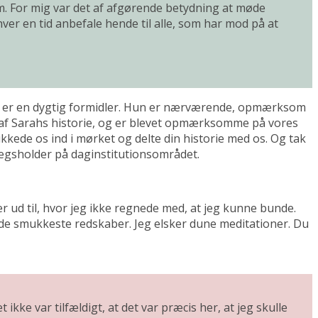
m. For mig var det af afgørende betydning at møde
hver en tid anbefale hende til alle, som har mod på at
rah er en dygtig formidler. Hun er nærværende, opmærksom
rt af Sarahs historie, og er blevet opmærksomme på vores
lukkede os ind i mørket og delte din historie med os. Og tak
lægsholder på daginstitutionsområdet.
er ud til, hvor jeg ikke regnede med, at jeg kunne bunde.
g de smukkeste redskaber. Jeg elsker dune meditationer. Du
kke var tilfældigt, at det var præcis her, at jeg skulle