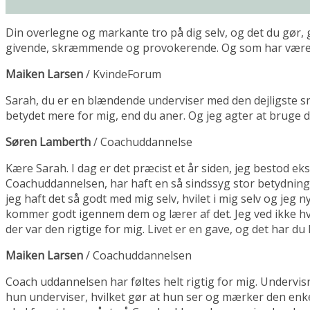
Din overlegne og markante tro på dig selv, og det du gør, g
givende, skræmmende og provokerende. Og som har været g
Maiken Larsen
/
KvindeForum
Sarah, du er en blændende underviser med den dejligste 
betydet mere for mig, end du aner. Og jeg agter at bruge d
Søren Lamberth
/
Coachuddannelse
Kære Sarah. I dag er det præcist et år siden, jeg bestod 
Coachuddannelsen, har haft en så sindssyg stor betydning for m
jeg haft det så godt med mig selv, hvilet i mig selv og jeg 
kommer godt igennem dem og lærer af det. Jeg ved ikke hvad
der var den rigtige for mig. Livet er en gave, og det har du 
Maiken Larsen
/
Coachuddannelsen
Coach uddannelsen har føltes helt rigtig for mig. Undervis
hun underviser, hvilket gør at hun ser og mærker den enke