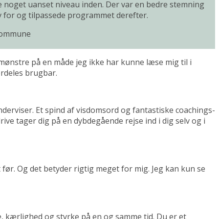
ærte noget uanset niveau inden. Der var en bedre stemning
v for og tilpassede programmet derefter.
 Kommune
 mønstre på en måde jeg ikke har kunne læse mig til i
ærdeles brugbar.
derviser. Et spind af visdomsord og fantastiske coachings-
ve tager dig på en dybdegående rejse ind i dig selv og i
 før. Og det betyder rigtig meget for mig. Jeg kan kun se
, kærlighed og styrke på en og samme tid. Du er et