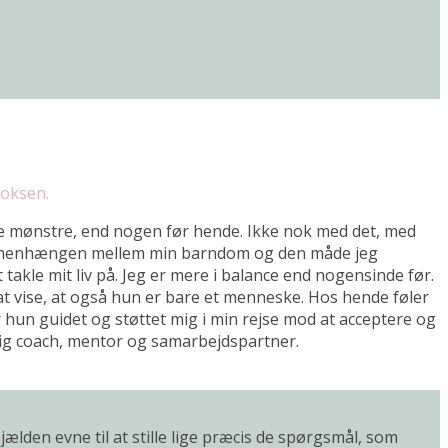
voksen.
ine mønstre, end nogen før hende. Ikke nok med det, med
å sammenhængen mellem min barndom og den måde jeg
 takle mit liv på. Jeg er mere i balance end nogensinde før.
 at vise, at også hun er bare et menneske. Hos hende føler
ar hun guidet og støttet mig i min rejse mod at acceptere og
nlig coach, mentor og samarbejdspartner.
lden evne til at stille lige præcis de spørgsmål, som