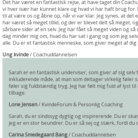
Det har været en fantastisk rejse, at have taget din Coac
vi hver især har kunnet klare og hvad vi har haft brug for. 
til at være os og åbne op, når vi var klar. Jeg synes, at det 
har været så meget tillid, og der er blevet delt så meget, og
sårbare sider af en selv. Jeg har fået så meget viden og så
dag minder mig om, hvad du har sat i gang og som jeg selv s
alle. Du er et fantastisk menneske, som giver meget af dig
Ung kvinde
/
Coachuddannelsen
Sarah er en fantastisk underviser, som giver af sig selv
inkluderende måde, at man som deltager virkelig føler 
føler sig fuldstændig tryg. Jeg har følt mig fuld af lyst
tilbage.
Lone Jensen
/
KvindeForum & Personlig Coaching
Sarah, du er sindssyg dygtig og inspirerende. Du er skarp
jeg er en stor beundrer. Du er så sej og stærk, fordi du
Carina Smedegaard Bang
/
Coachuddannelsen