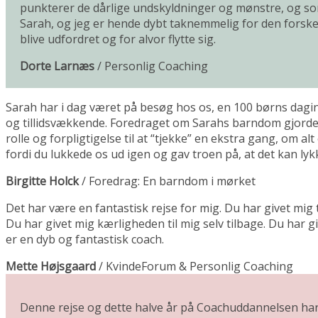
punkterer de dårlige undskyldninger og mønstre, og som
Sarah, og jeg er hende dybt taknemmelig for den forskel, 
blive udfordret og for alvor flytte sig.
Dorte Larnæs
/
Personlig Coaching
Sarah har i dag været på besøg hos os, en 100 børns dagi
og tillidsvækkende. Foredraget om Sarahs barndom gjorde e
rolle og forpligtigelse til at “tjekke” en ekstra gang, om a
fordi du lukkede os ud igen og gav troen på, at det kan l
Birgitte Holck
/
Foredrag: En barndom i mørket
Det har være en fantastisk rejse for mig. Du har givet mig 
Du har givet mig kærligheden til mig selv tilbage. Du har 
er en dyb og fantastisk coach.
Mette Højsgaard
/
KvindeForum & Personlig Coaching
Denne rejse og dette halve år på Coachuddannelsen har være