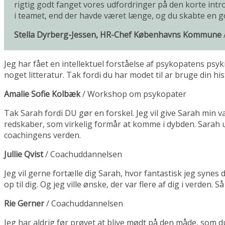
rigtig godt fanget vores udfordringer på den korte intro
i teamet, end der havde været længe, og du skabte en g
Stella Dyrberg-Jessen, HR-Chef Københavns Kommune
Jeg har fået en intellektuel forståelse af psykopatens psy
noget litteratur. Tak fordi du har modet til ar bruge din h
Amalie Sofie Kolbæk
/
Workshop om psykopater
Tak Sarah fordi DU gør en forskel. Jeg vil give Sarah min
redskaber, som virkelig formår at komme i dybden. Sarah ud
coachingens verden.
Jullie Qvist
/
Coachuddannelsen
Jeg vil gerne fortælle dig Sarah, hvor fantastisk jeg synes
op til dig. Og jeg ville ønske, der var flere af dig i verden. S
Rie Gerner
/
Coachuddannelsen
Jeg har aldrig før prøvet at blive mødt på den måde, som 