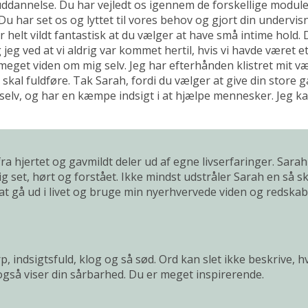
huddannelse. Du har vejledt os igennem de forskellige modul
Du har set os og lyttet til vores behov og gjort din undervis
er helt vildt fantastisk at du vælger at have små intime hold. 
 jeg ved at vi aldrig var kommet hertil, hvis vi havde været et
 meget viden om mig selv. Jeg har efterhånden klistret mit v
kal fuldføre. Tak Sarah, fordi du vælger at give din store ga
 selv, og har en kæmpe indsigt i at hjælpe mennesker. Jeg k
 fra hjertet og gavmildt deler ud af egne livserfaringer. Sar
sig set, hørt og forstået. Ikke mindst udstråler Sarah en
 til at gå ud i livet og bruge min nyerhvervede viden og redsk
, indsigtsfuld, klog og så sød. Ord kan slet ikke beskrive, h
 også viser din sårbarhed. Du er meget inspirerende.