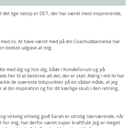
 at det lige netop er DET, der har været mest inspirerende,
r med os. At have været med på din Coachuddannelse har
den bedste udgave af mig.
dte med dig og hos dig, både i KvindeForum og på
her til at beskrive alt det, der er sket. Aldrig i mit liv har
t tackle de sværeste tidspunkter på en sådan måde, at jeg
l din inspiration og for dit kærlige skub i den retning,
 og virkelig virkelig god! Sarah er utrolig nærværende, når
for mig, har derfor været super kraftfuld. Jeg er meget