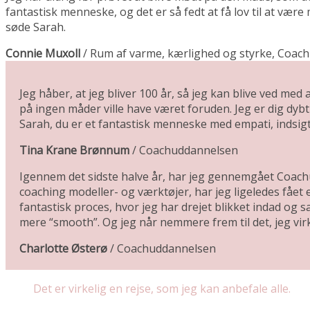
fantastisk menneske, og det er så fedt at få lov til at være
søde Sarah.
Connie Muxoll
/
Rum af varme, kærlighed og styrke, Coac
Jeg håber, at jeg bliver 100 år, så jeg kan blive ved me
på ingen måder ville have været foruden. Jeg er dig dybt 
Sarah, du er et fantastisk menneske med empati, indsigt o
Tina Krane Brønnum
/
Coachuddannelsen
Igennem det sidste halve år, har jeg gennemgået Coac
coaching modeller- og værktøjer, har jeg ligeledes fået e
fantastisk proces, hvor jeg har drejet blikket indad og sat
mere “smooth”. Og jeg når nemmere frem til det, jeg virke
Charlotte Østerø
/
Coachuddannelsen
Det er virkelig en rejse, som jeg kan anbefale alle.