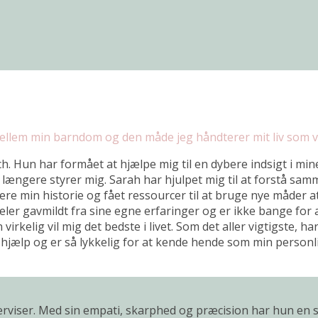
ellem min barndom og den måde jeg håndterer mit liv som 
h. Hun har formået at hjælpe mig til en dybere indsigt i m
ke længere styrer mig. Sarah har hjulpet mig til at forst
ere min historie og fået ressourcer til at bruge nye måder at
deler gavmildt fra sine egne erfaringer og er ikke bange for
irkelig vil mig det bedste i livet. Som det aller vigtigste, h
hs hjælp og er så lykkelig for at kende hende som min perso
rviser. Med sin empati, skarphed og præcision har hun en sjæ