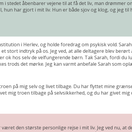
 i stedet åbenbarer vejene til at få det liv, man drømmer o
hun har gjort i mit liv. Hun er både sjov og klog, og jeg til 
nstitution i Herlev, og holde foredrag om psykisk vold. Sa
t stort indtryk på os. Jeg ved, at alle deltagere blev berø
lt er ok hos selv de velfungerende børn. Tak Sarah, fordi du 
ykkes trods det mørke. Jeg kan varmt anbefale Sarah som op
troen på mig selv og livet tilbage. Du har flyttet mine græns
givet mig troen tilbage på selvsikkerhed, og du har givet mi
t den største personlige rejse i mit liv. Jeg ved nu, at det i