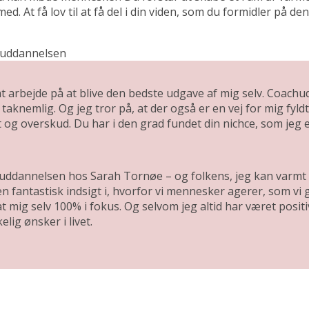
 med. At få lov til at få del i din viden, som du formidler p
huddannelsen
d at arbejde på at blive den bedste udgave af mig selv. Coach
taknemlig. Og jeg tror på, at der også er en vej for mig fyldt
g overskud. Du har i den grad fundet din nichce, som jeg er s
huddannelsen hos Sarah Tornøe – og folkens, jeg kan varm
n fantastisk indsigt i, hvorfor vi mennesker agerer, som vi g
 mig selv 100% i fokus. Og selvom jeg altid har været positivt i
lig ønsker i livet.