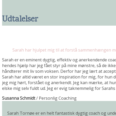
Udtalelser
Sarah har hjulpet mig til at forstå sammenhængen m
Sarah er en eminent dygtig, effektiv og anerkendende coac
hendes hjælp har jeg fået styr på mine mønstre, så de ik
håndterer mit liv som voksen. Derfor har jeg lært at accept
Sarah har altid været en stor inspiration for mig, for hun 
jeg mig hørt, forstået og anerkendt. Jeg kan mærke, at hun v
elske mig selv fuldt ud. Jeg er evig taknemmelig for Sara
Susanna Schmidt
/
Personlig Coaching
Sarah Tornøe er en helt fantastisk dygtig coach og unde