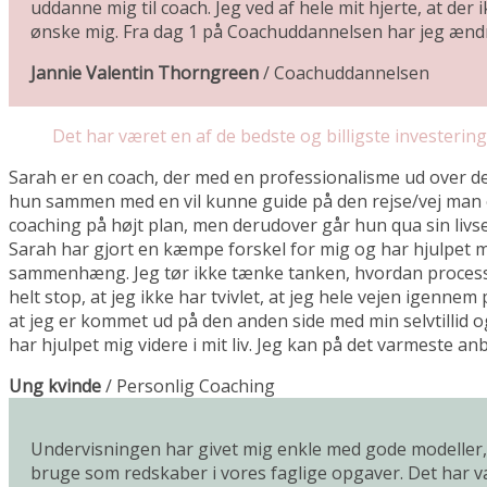
uddanne mig til coach. Jeg ved af hele mit hjerte, at de
ønske mig. Fra dag 1 på Coachuddannelsen har jeg ændret 
Jannie Valentin Thorngreen
/
Coachuddannelsen
Det har været en af de bedste og billigste investeringer 
Sarah er en coach, der med en professionalisme ud over det 
hun sammen med en vil kunne guide på den rejse/vej man er
coaching på højt plan, men derudover går hun qua sin livse
Sarah har gjort en kæmpe forskel for mig og har hjulpet m
sammenhæng. Jeg tør ikke tænke tanken, hvordan processen
helt stop, at jeg ikke har tvivlet, at jeg hele vejen igenn
at jeg er kommet ud på den anden side med min selvtillid o
har hjulpet mig videre i mit liv. Jeg kan på det varmeste anbef
Ung kvinde
/
Personlig Coaching
Undervisningen har givet mig enkle med gode modeller, s
bruge som redskaber i vores faglige opgaver. Det har væ