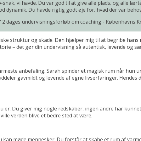
-snak, vi havde. Du var god til at give alle plads, og alle l
od dynamik. Du havde rigtig godt øje for, hvad der var beho
/
2 dages undervisningsforløb om coaching - Københavns
kiske struktur og skade. Den hjælper mig til at begribe hans
istorie – det gør din undervisning så autentisk, levende og s
 varmeste anbefaling. Sarah spinder et magisk rum når hun un
deler gavmildt og levende af egne livserfaringer. Hendes dri
 du er. Du giver mig nogle redskaber, ingen andre har kunnet
å ville verden blive et bedre sted at være.
du kan møde mennesker. Du forstår at skabe et rum af varme