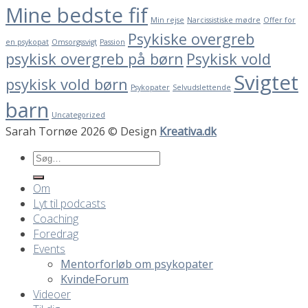
Mine bedste fif
Min rejse
Narcissistiske mødre
Offer for
Psykiske overgreb
en psykopat
Omsorgssvigt
Passion
psykisk overgreb på børn
Psykisk vold
Svigtet
psykisk vold børn
Psykopater
Selvudslettende
barn
Uncategorized
Sarah Tornøe 2026 © Design
Kreativa.dk
Om
Lyt til podcasts
Coaching
Foredrag
Events
Mentorforløb om psykopater
KvindeForum
Videoer