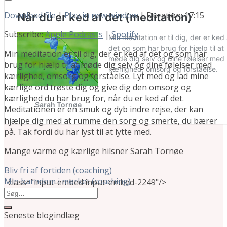
Download file
|
Play in new window
|
Duration: 17:15
Subscribe:
Apple Podcasts
|
Spotify
Min meditation er til dig, der er ked af det og som har
brug for hjælp til at møde dig selv og dine følelser med
kærlighed, omsorg og forståelse. Lyt med og lad mine
kærlige ord trøste dig og give dig den omsorg og
kærlighed du har brug for, når du er ked af det.
Meditationen er en smuk og dyb indre rejse, der kan
hjælpe dig med at rumme den sorg og smerte, du bærer
på. Tak fordi du har lyst til at lytte med.
Mange varme og kærlige hilsner Sarah Tornøe
Bliv fri af fortiden (coaching)
Min barndom i mørket (coaching)
' class="input-embed input-embed-2249"/>
Seneste blogindlæg