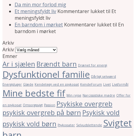
Da min mor forlod mig
Et meningsfyldt liv
Kommentarer lukket
til Et
meningsfyldt liv
En barndom i mørket
Kommentarer lukket
til En
barndom i mørket
Arkiv
Arkiv
Emner
Ar i sjælen
Brændt barn
Drænet for energi
Dysfunktionel familie
Dårligt selvværd
Energisluger
Glæde
Kendetegn ved en psykopat
KvindeForum
Livet
Livsformål
Mine bedste fif
Min rejse
Narcissistiske mødre
Offer for
Psykiske overgreb
en psykopat
Omsorgssvigt
Passion
psykisk overgreb på børn
Psykisk vold
Svigtet
psykisk vold børn
Psykopater
Selvudslettende
barn