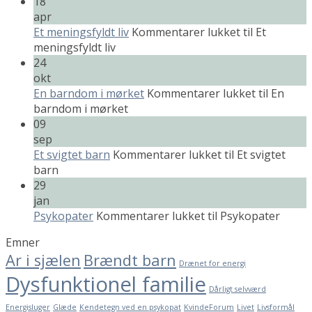
18
apr
Et meningsfyldt liv
Kommentarer lukket
til Et
meningsfyldt liv
24
okt
En barndom i mørket
Kommentarer lukket
til En
barndom i mørket
09
sep
Et svigtet barn
Kommentarer lukket
til Et svigtet
barn
29
jan
Psykopater
Kommentarer lukket
til Psykopater
Emner
Ar i sjælen
Brændt barn
Drænet for energi
Dysfunktionel familie
Dårligt selvværd
Energisluger
Glæde
Kendetegn ved en psykopat
KvindeForum
Livet
Livsformål